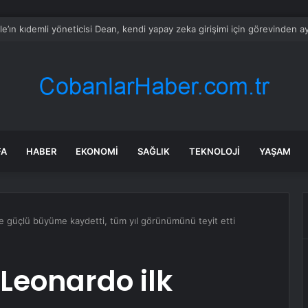
oo-hyun’la İlgili Manipülasyon İddiası
FA
HABER
EKONOMI
SAĞLIK
TEKNOLOJI
YAŞAM
te güçlü büyüme kaydetti, tüm yıl görünümünü teyit etti
 Leonardo ilk