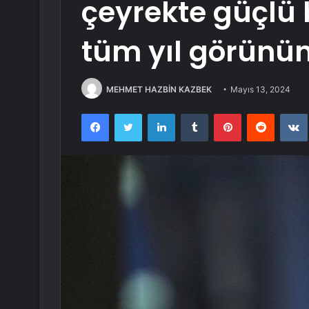
çeyrekte güçlü
tüm yıl görünüm
MEHMET HAZBİN KAZBEK
Mayıs 13, 2024
Facebook
Twitter
LinkedIn
Tumblr
Pinterest
Reddit