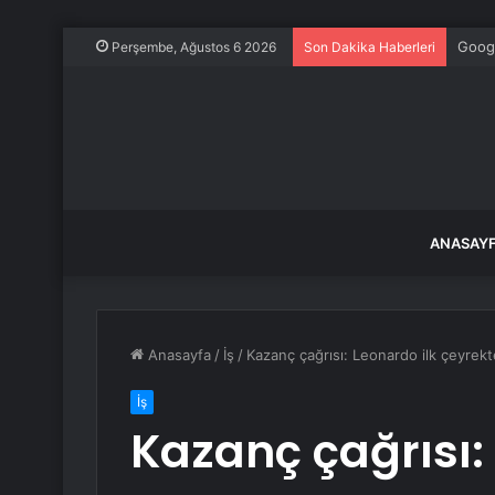
Kim S
Perşembe, Ağustos 6 2026
Son Dakika Haberleri
ANASAY
Anasayfa
/
İş
/
Kazanç çağrısı: Leonardo ilk çeyrek
İş
Kazanç çağrısı: