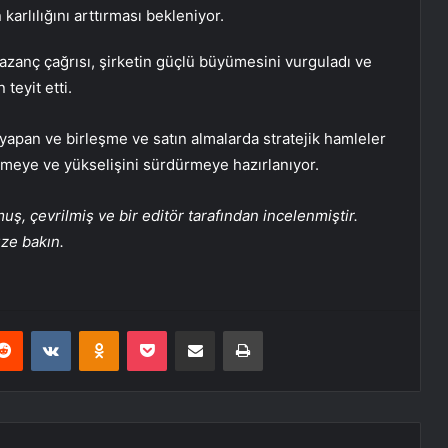
rlılığını arttırması bekleniyor.
azanç çağrısı, şirketin güçlü büyümesini vurguladı ve
teyit etti.
yapan ve birleşme ve satın almalarda stratejik hamleler
lmeye ve yükselişini sürdürmeye hazırlanıyor.
, çevrilmiş ve bir editör tarafından incelenmiştir.
üze bakın.
erest
Reddit
VKontakte
Odnoklassniki
Pocket
E-Posta ile paylaş
Yazdır