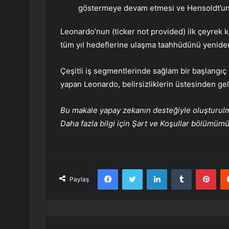
göstermeye devam etmesi ve Hensoldt’un ka
Leonardo’nun (ticker not provided) ilk çeyrek k
tüm yıl hedeflerine ulaşma taahhüdünü yeniden 
Çeşitli iş segmentlerinde sağlam bir başlangıç 
yapan Leonardo, belirsizliklerin üstesinden ge
Bu makale yapay zekanın desteğiyle oluşturulmuş
Daha fazla bilgi için Şart ve Koşullar bölümüm
Facebook
Twitter
LinkedIn
Tumblr
Pint
Paylaş