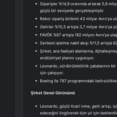
Siparişler %14,9 oranında artarak 5,8 milya
güçlü bir seviyede gerçekleşmiştir.
Rekor sipariş birikimi 43 milyar Avro’ya ula
Gelirler %15,3 artışla 3,7 milyar Avro’ya y
FAVÖK %67 artışla 182 milyon Avro’ya ulaş
Serbest işletme nakit akışı %11,5 artışla 6
Şirket, ana faaliyet alanlarına, dijitalleş
endüstriyel planını uyguluyor.
Leonardo, sürdürülebilirlik çabalarının bi
için çalışıyor.
Boeing ile 787 programındaki belirsizlikle
Şirket Genel Görünümü
Leonardo, güçlü ticari ivme, gelir artışı, iy
edeceğini öngörerek tüm yıl için beklentiler