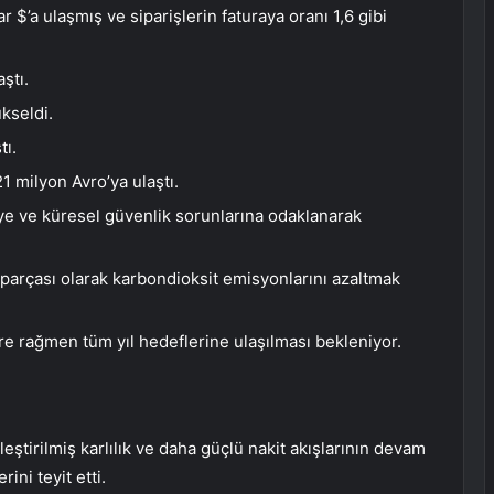
r $’a ulaşmış ve siparişlerin faturaya oranı 1,6 gibi
ştı.
ükseldi.
tı.
21 milyon Avro’ya ulaştı.
meye ve küresel güvenlik sorunlarına odaklanarak
r parçası olarak karbondioksit emisyonlarını azaltmak
re rağmen tüm yıl hedeflerine ulaşılması bekleniyor.
ileştirilmiş karlılık ve daha güçlü nakit akışlarının devam
ini teyit etti.