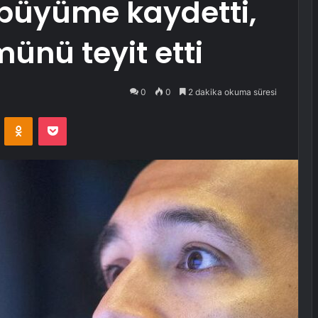
 büyüme kaydetti,
ünü teyit etti
0
0
2 dakika okuma süresi
VKontakte
Odnoklassniki
Pocket