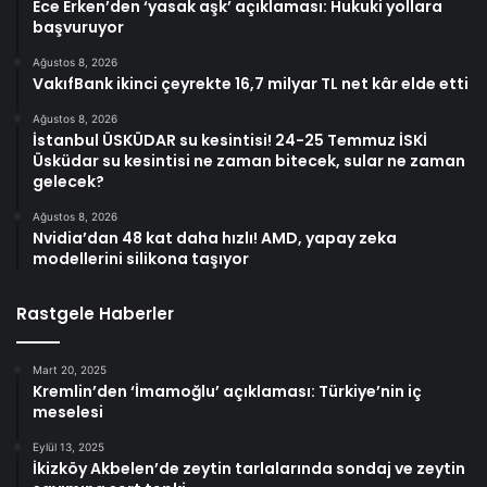
Ece Erken’den ‘yasak aşk’ açıklaması: Hukuki yollara
başvuruyor
Ağustos 8, 2026
VakıfBank ikinci çeyrekte 16,7 milyar TL net kâr elde etti
Ağustos 8, 2026
İstanbul ÜSKÜDAR su kesintisi! 24-25 Temmuz İSKİ
Üsküdar su kesintisi ne zaman bitecek, sular ne zaman
gelecek?
Ağustos 8, 2026
Nvidia’dan 48 kat daha hızlı! AMD, yapay zeka
modellerini silikona taşıyor
Rastgele Haberler
Mart 20, 2025
Kremlin’den ‘İmamoğlu’ açıklaması: Türkiye’nin iç
meselesi
Eylül 13, 2025
İkizköy Akbelen’de zeytin tarlalarında sondaj ve zeytin