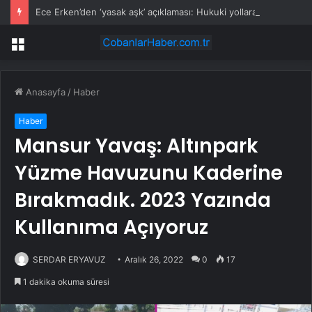
Ece Erken’den ‘yasak aşk’ açıklaması: Hukuki yollara başvuruyor
Menü
Anasayfa
/
Haber
Haber
Mansur Yavaş: Altınpark
Yüzme Havuzunu Kaderine
Bırakmadık. 2023 Yazında
Kullanıma Açıyoruz
SERDAR ERYAVUZ
Aralık 26, 2022
0
17
1 dakika okuma süresi