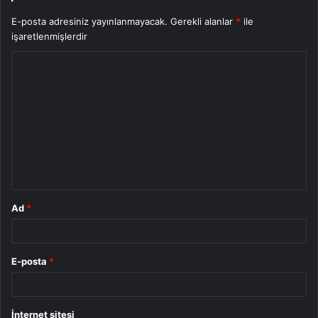
E-posta adresiniz yayınlanmayacak.
Gerekli alanlar
*
ile
işaretlenmişlerdir
Y
o
r
u
m
*
Ad
*
E-posta
*
İnternet sitesi