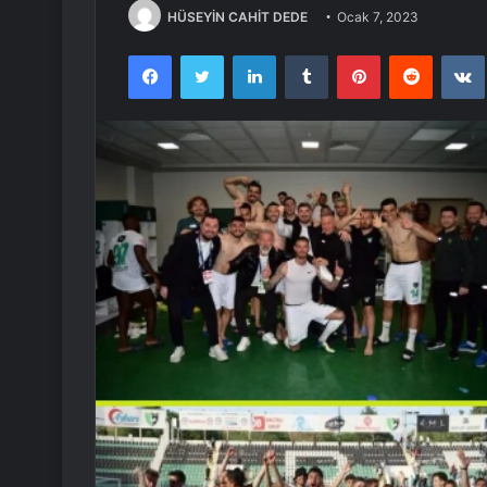
HÜSEYİN CAHİT DEDE
Ocak 7, 2023
Facebook
Twitter
LinkedIn
Tumblr
Pinterest
Reddit