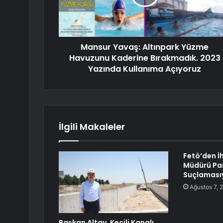
Mansur Yavaş: Altınpark Yüzme
Havuzunu Kaderine Bırakmadık. 2023
Yazında Kullanıma Açıyoruz
İlgili Makaleler
Fetö’den İ
Müdürü Park
Suçlamasıy
Ağustos 7, 
Başkan Altay, Keçili Kanalı