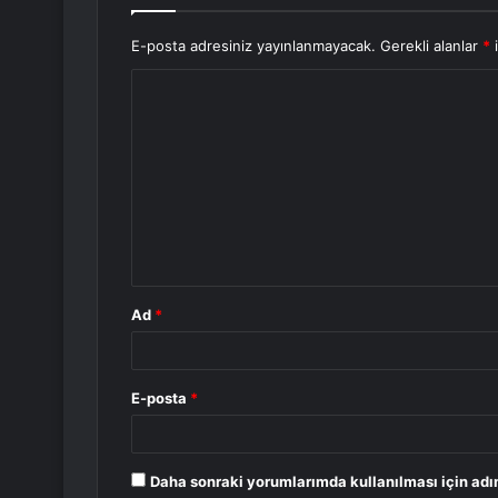
E-posta adresiniz yayınlanmayacak.
Gerekli alanlar
*
i
Y
o
r
u
m
*
Ad
*
E-posta
*
Daha sonraki yorumlarımda kullanılması için adı