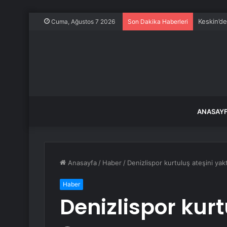
Keskin’d
Cuma, Ağustos 7 2026
Son Dakika Haberleri
ANASAY
Anasayfa
/
Haber
/
Denizlispor kurtuluş ateşini yakt
Haber
Denizlispor kurt