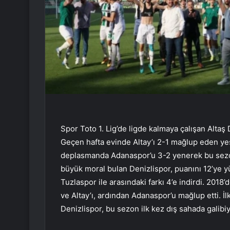
Spor Toto 1. Lig’de ligde kalmaya çalışan Altaş D
Geçen hafta evinde Altay’ı 2-1 mağlup eden yeş
deplasmanda Adanaspor’u 3-2 yenerek bu sezon i
büyük moral bulan Denizlispor, puanını 12’ye yü
Tuzlaspor ile arasındaki farkı 4’e indirdi. 201
ve Altay’ı, ardından Adanaspor’u mağlup etti. İlk
Denizlispor, bu sezon ilk kez dış sahada galibiye