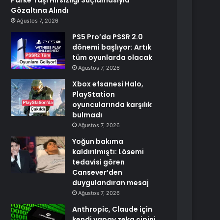
Parke Taşı Hırsızlığı Suçlamasıyla
Gözaltına Alındı
Ağustos 7, 2026
PS5 Pro’da PSSR 2.0
dönemi başlıyor: Artık
tüm oyunlarda olacak
Ağustos 7, 2026
Xbox efsanesi Halo,
PlayStation
oyuncularında karşılık
bulmadı
Ağustos 7, 2026
Yoğun bakıma
kaldırılmıştı: Lösemi
tedavisi gören
Cansever’den
duygulandıran mesaj
Ağustos 7, 2026
Anthropic, Claude için
kendi yapay zeka çipini