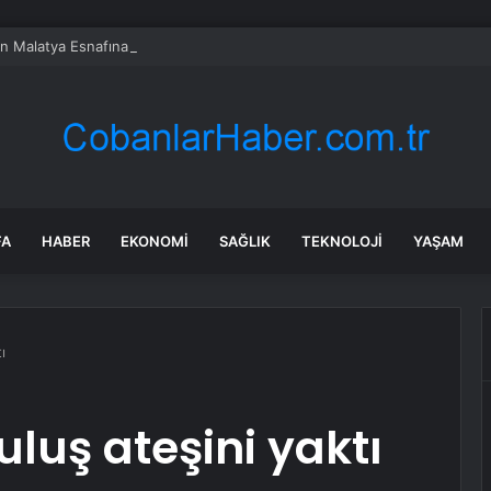
en Malatya Esnafına Destek Çağrısı
FA
HABER
EKONOMI
SAĞLIK
TEKNOLOJI
YAŞAM
ı
uluş ateşini yaktı