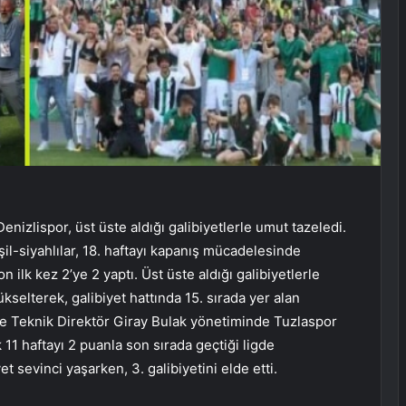
enizlispor, üst üste aldığı galibiyetlerle umut tazeledi.
il-siyahlılar, 18. haftayı kapanış mücadelesinde
lk kez 2’ye 2 yaptı. Üst üste aldığı galibiyetlerle
kselterek, galibiyet hattında 15. sırada yer alan
8’de Teknik Direktör Giray Bulak yönetiminde Tuzlaspor
 11 haftayı 2 puanla son sırada geçtiği ligde
t sevinci yaşarken, 3. galibiyetini elde etti.