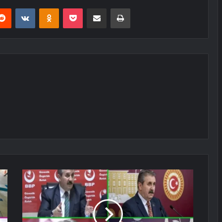
erest
Reddit
VKontakte
Odnoklassniki
Pocket
E-Posta ile paylaş
Yazdır