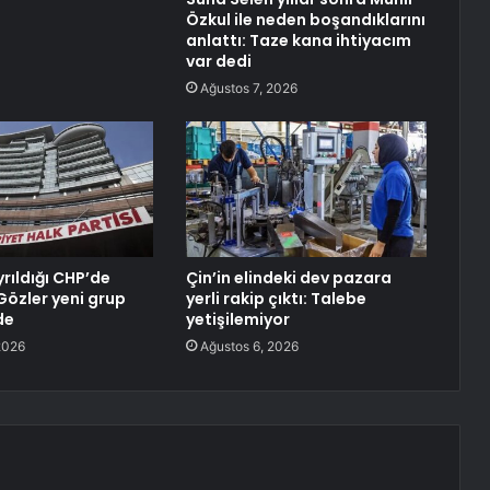
Özkul ile neden boşandıklarını
anlattı: Taze kana ihtiyacım
var dedi
Ağustos 7, 2026
ayrıldığı CHP’de
Çin’in elindeki dev pazara
 Gözler yeni grup
yerli rakip çıktı: Talebe
de
yetişilemiyor
2026
Ağustos 6, 2026