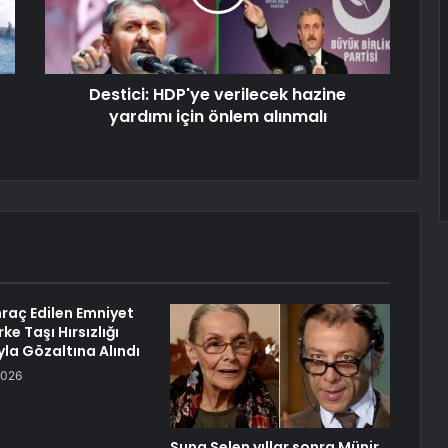
Destici: HDP'ye verilecek hazine
yardımı için önlem alınmalı
hraç Edilen Emniyet
e Taşı Hırsızlığı
la Gözaltına Alındı
2026
Suna Selen yıllar sonra Münir