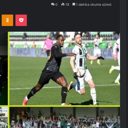
0
18
1 dakika okuma süresi
VKontakte
Odnoklassniki
Pocket