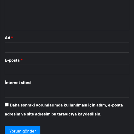
u
m
*
Ad
*
E-posta
*
İnternet sitesi
Daha sonraki yorumlarımda kullanılması için adım, e-posta
adresim ve site adresim bu tarayıcıya kaydedilsin.