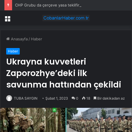
CHP Grubu da çerçeve yasa teklifini imzaladı
Menü
Anasayfa
/
Haber
Haber
Ukrayna kuvvetleri
Zaporozhye’deki ilk
savunma hattından çekildi
TUBA SAYGIN
Şubat 1, 2023
0
18
Bir dakikadan az