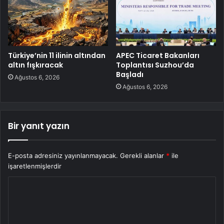
Türkiye’nin 11 ilinin altından
APEC Ticaret Bakanları
altın fışkıracak
Toplantısı Suzhou’da
Başladı
Ağustos 6, 2026
Ağustos 6, 2026
Bir yanıt yazın
E-posta adresiniz yayınlanmayacak.
Gerekli alanlar
*
ile
işaretlenmişlerdir
Y
o
r