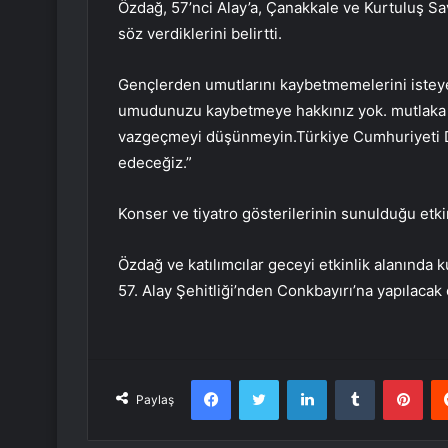
Özdağ, 57’nci Alay’a, Çanakkale ve Kurtuluş Sa
söz verdiklerini belirtti.
Gençlerden umutlarını kaybetmemelerini isteye
umudunuzu kaybetmeye hakkınız yok. mutlaka
vazgeçmeyi düşünmeyin.Türkiye Cumhuriyeti D
edeceğiz.”
Konser ve tiyatro gösterilerinin sunulduğu etkin
Özdağ ve katılımcılar geceyi etkinlik alanında 
57. Alay Şehitliği’nden Conkbayırı’na yapılacak
Facebook
Twitter
LinkedIn
Tumblr
Pint
Paylaş