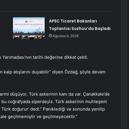
APEC Ticaret Bakanları
Toplantısı Suzhou’da Başladı
Ağustos 6, 2026
arımadası’nın tarihi değerine dikkat çekti.
in kalp atışlarını duyabilir” diyen Özdağ, şöyle devam
rmi düşüyor, Türk askerinin kanı da var. Çanakkale’de
ğı bu coğrafyada siperdeyiz. Türk askerinin muhteşem
r Türk doğurur’ dedi.” Paniklediği ve sonunda yenilip
ale geçilmemiştir ve geçilmeyecektir.”