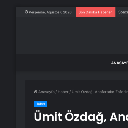
Space
Perşembe, Ağustos 6 2026
Son Dakika Haberleri
ANASAY
Anasayfa
/
Haber
/
Ümit Özdağ, Anafartalar Zaferi’n
Haber
Ümit Özdağ, Ana