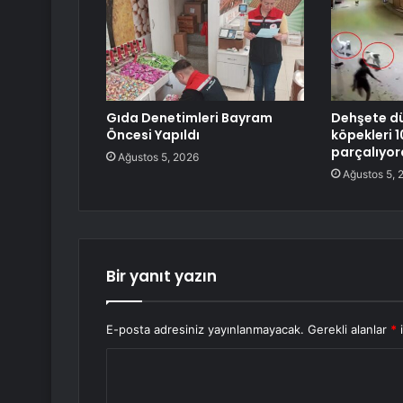
Gıda Denetimleri Bayram
Dehşete dü
Öncesi Yapıldı
köpekleri 
parçalıyor
Ağustos 5, 2026
Ağustos 5, 
Bir yanıt yazın
E-posta adresiniz yayınlanmayacak.
Gerekli alanlar
*
i
Y
o