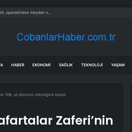
X, operatörlere meydan okuyor: Karasal mobil ağ kuracak!
FA
HABER
EKONOMI
SAĞLIK
TEKNOLOJI
YAŞAM
in 108. yıl dönümü etkinliğine katıldı
fartalar Zaferi’nin