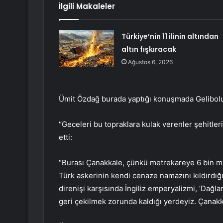
İlgili Makaleler
Türkiye’nin 11 ilinin altından
altın fışkıracak
Ağustos 6, 2026
Ümit Özdağ burada yaptığı konuşmada Gelibolu Y
“Geceleri bu topraklara kulak verenler şehitler
etti:
“Burası Çanakkale, çünkü metrekareye 6 bin me
Türk askerinin kendi cenaze namazını kıldırdı
direnişi karşısında İngiliz emperyalizmi, ‘Dağla
geri çekilmek zorunda kaldığı yerdeyiz. Çanakk