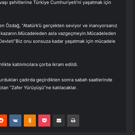
vaşı şehitlerine Türkiye Cumhuriyeti’ni yaşatmak için
n Özdağ, “Atatürk’ü gerçekten seviyor ve inanıyorsanız
 kazanın.Mücadeleden asla vazgeçmeyin.Mücadeleden
evleti”Biz onu sonsuza kadar yaşatmak için mücadele
likte katılımcılara çorba ikram edildi.
kurdukları çadırda geçirdikten sonra sabah saatlerinde
 olan “Zafer Yürüyüşü”ne katılacaklar.
erest
Reddit
VKontakte
Odnoklassniki
Pocket
E-Posta ile paylaş
Yazdır