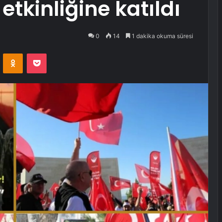
etkinliğine katıldı
0
14
1 dakika okuma süresi
VKontakte
Odnoklassniki
Pocket