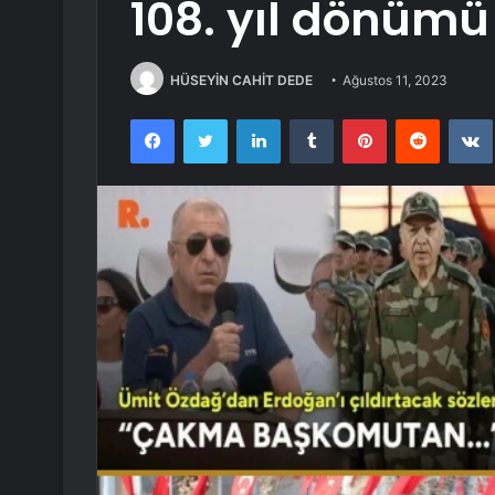
108. yıl dönümü 
HÜSEYİN CAHİT DEDE
Ağustos 11, 2023
Facebook
Twitter
LinkedIn
Tumblr
Pinterest
Reddit