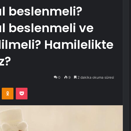
ıl beslenmeli?
ıl beslenmeli ve
ilmeli? Hamilelikte
z?
0
9
2 dakika okuma süresi
VKontakte
Odnoklassniki
Pocket