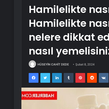
Hamilelikte nas
Hamilelikte nas
nelere dikkat ed
nasıl yemelisini
HÜSEYİN CAHİT DEDE
Şubat 8, 2024
Facebook
Twitter
LinkedIn
Tumblr
Pinterest
Reddit