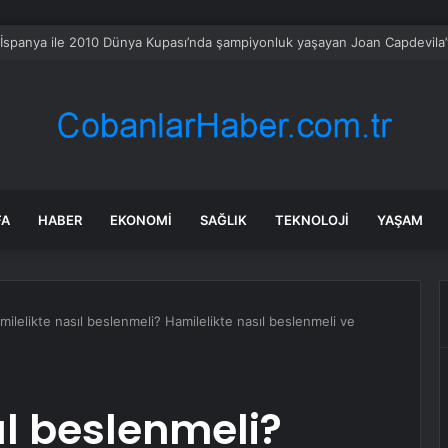
’te Fırtına ve Dolu Sonrası Hasar Tespiti Sürüyor
FA
HABER
EKONOMI
SAĞLIK
TEKNOLOJI
YAŞAM
milelikte nasıl beslenmeli? Hamilelikte nasıl beslenmeli ve
ıl beslenmeli?