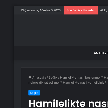
Erdek
Çarşamba, Ağustos 5 2026
Son Dakika Haberleri
ANASAY
Anasayfa
/
Sağlık
/
Hamilelikte nasıl beslenmeli? Ha
nelere dikkat edilmeli? Hamilelikte nasıl yemelisiniz?
Sağlık
Hamilelikte nas