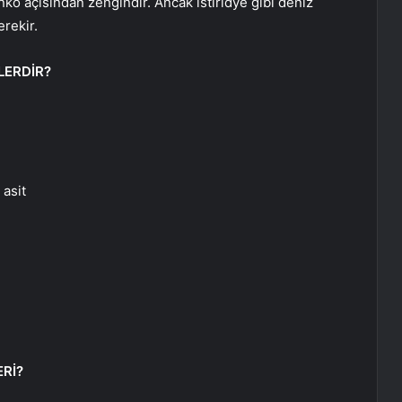
çinko açısından zengindir. Ancak istiridye gibi deniz
erekir.
LERDİR?
 asit
ERİ?