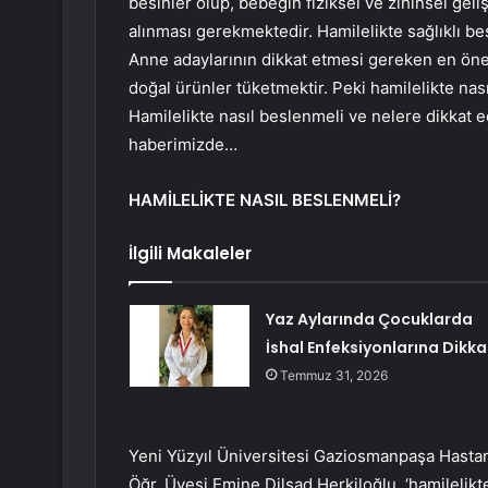
besinler olup, bebeğin fiziksel ve zihinsel gel
alınması gerekmektedir. Hamilelikte sağlıklı b
Anne adaylarının dikkat etmesi gereken en ö
doğal ürünler tüketmektir. Peki hamilelikte nas
Hamilelikte nasıl beslenmeli ve nelere dikkat ed
haberimizde…
HAMİLELİKTE NASIL BESLENMELİ?
İlgili Makaleler
Yaz Aylarında Çocuklarda
İshal Enfeksiyonlarına Dikka
Temmuz 31, 2026
Yeni Yüzyıl Üniversitesi Gaziosmanpaşa Hastan
Öğr. Üyesi Emine Dilşad Herkiloğlu, ‘hamilelikt