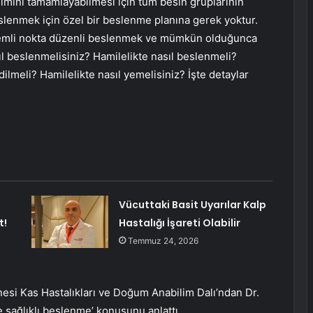
işimini tamamlayabilmesi için tüm besin gruplarının
eslenmek için özel bir beslenme planına gerek yoktur.
nemli nokta düzenli beslenmek ve mümkün olduğunca
ıl beslenmelisiniz? Hamilelikte nasıl beslenmeli?
ilmeli? Hamilelikte nasıl yemelisiniz? İşte detaylar
Vücuttaki Basit Uyarılar Kalp
t!
Hastalığı İşareti Olabilir
Temmuz 24, 2026
esi Kas Hastalıkları ve Doğum Anabilim Dalı’ndan Dr.
e sağlıklı beslenme’ konusunu anlattı.